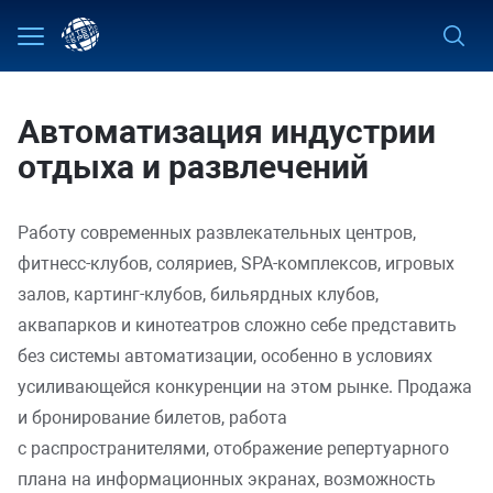
Назад
Назад
Назад
Назад
Назад
Внедрение ТС ПИоТ
Системы видеонаблюдения
Автоматизация предприятий оптово-рознич
Microsoft
Автоматизация гостиниц и баз отдыха
торговли
Автоматизация индустрии
Начать торговлю
Системы контроля доступа
Лаборатория Касперского
Автоматизация пунктов проката
отдыха и развлечений
Для торговой сети
Роботы
Для баров
Работу современных развлекательных центров,
Кассы самообслуживания
Для индустрии отдыха и развлечений
фитнесс-клубов, соляриев, SPA-комплексов, игровых
залов, картинг-клубов, бильярдных клубов,
Освоить маркировку
Для кафе и ресторанов
аквапарков и кинотеатров сложно себе представить
без системы автоматизации, особенно в условиях
Управлять производством
Для сети ресторанов
усиливающейся конкуренции на этом рынке. Продажа
Работа с ЕГАИС
Для фастфуда и столовой
и бронирование билетов, работа
с распространителями, отображение репертуарного
Подключить эквайринг
плана на информационных экранах, возможность