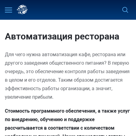
Назад
Назад
Назад
Назад
Назад
Внедрение ТС ПИоТ
Системы видеонаблюдения
Автоматизация предприятий оптово-рознич
Microsoft
Автоматизация гостиниц и баз отдыха
торговли
Автоматизация ресторана
Начать торговлю
Системы контроля доступа
Лаборатория Касперского
Автоматизация пунктов проката
Для торговой сети
Роботы
Для баров
Для чего нужна автоматизация кафе, ресторана или
другого заведения общественного питания? В первую
Кассы самообслуживания
Для индустрии отдыха и развлечений
очередь, это обеспечение контроля работы заведения
в целом и его отделов. Таким образом достигается
Освоить маркировку
Для кафе и ресторанов
эффективность работы организации, а значит,
увеличение прибыли.
Управлять производством
Для сети ресторанов
Стоимость программного обеспечения, а также услуг
Работа с ЕГАИС
Для фастфуда и столовой
по внедрению, обучению и поддержке
рассчитывается в соответствии с количеством
Подключить эквайринг