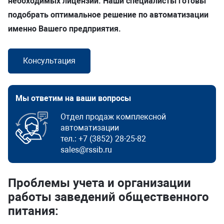
необходимых лицензий. Наши специалисты готовы
Складская логистика
подобрать оптимальное решение по автоматизации
именно Вашего предприятия.
Усилить безопасность
Консультация
Масштабировать торговлю
Открыть платную парковку
Мы ответим на ваши вопросы
Наполнить офис
Отдел продаж комплексной
автоматизации
HoReCa
тел.:
+7 (3852) 28-25-82
sales@rssib.ru
Проблемы учета и организации
работы заведений общественного
питания: