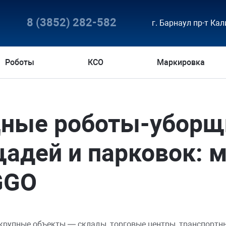
8 (3852) 282-582
г. Барнаул пр-т Кал
Роботы
КСО
Маркировка
ные роботы-уборщи
адей и парковок: м
GGO
крупные объекты — склады, торговые центры, транспортн