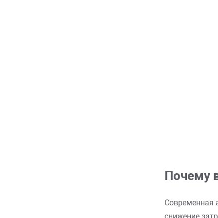
Почему 
Современная а
снижение затр