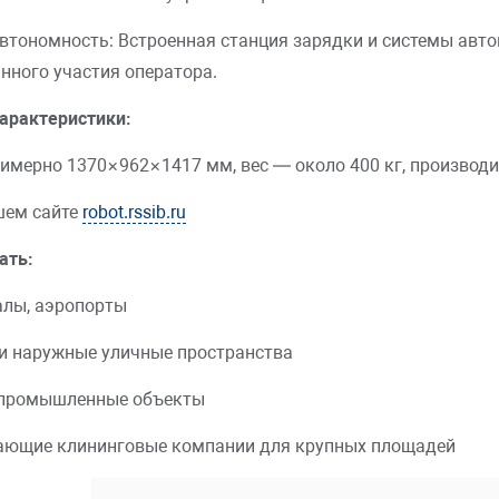
втономность: Встроенная станция зарядки и системы авт
янного участия оператора.
арактеристики:
мерно 1370×962×1417 мм, вес — около 400 кг, производи
шем сайте
robot.rssib.ru
ать:
алы, аэропорты
и наружные уличные пространства
 промышленные объекты
ающие клининговые компании для крупных площадей