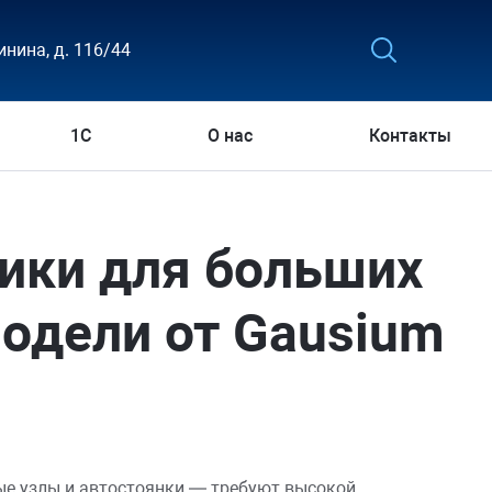
инина, д. 116/44
1С
О нас
Контакты
ки для больших
одели от Gausium
ые узлы и автостоянки — требуют высокой