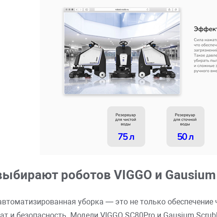
выбирают роботов VIGGO и Gausium
втоматизированная уборка — это не только обеспечение 
ат и безопасность. Модели VIGGO SC80Pro и Gausium Scrub