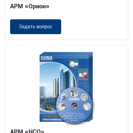
АРМ «Орион»
Складская логистика
Усилить безопасность
Задать вопрос
Масштабировать торговлю
Открыть платную парковку
Наполнить офис
HoReCa
АРМ «НСО»