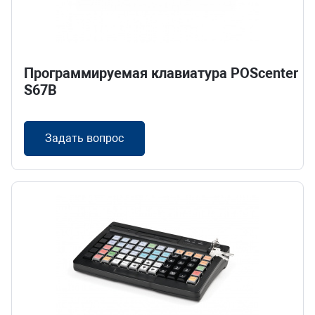
Складская логистика
Усилить безопасность
Программируемая клавиатура POScenter
S67B
Масштабировать торговлю
Открыть платную парковку
Задать вопрос
Наполнить офис
HoReCa