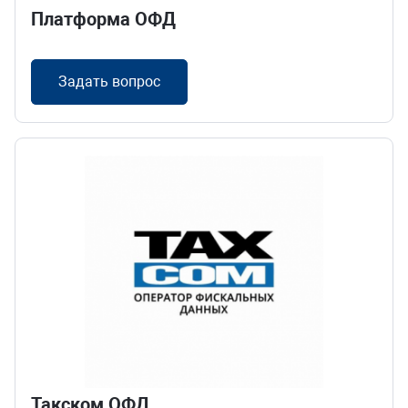
Платформа ОФД
Складская логистика
Усилить безопасность
Задать вопрос
Масштабировать торговлю
Открыть платную парковку
Наполнить офис
HoReCa
Такском ОФД