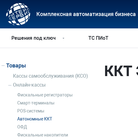
Комплексная автоматизация бизнеса
Решения под ключ
ТС ПИоТ
Товары
ККТ
Кассы самообслуживания (КСО)
Онлайн-кассы
Фискальные регистраторы
Смарт-терминалы
POS-системы
Автономные ККТ
ОФД
Фискальные накопители