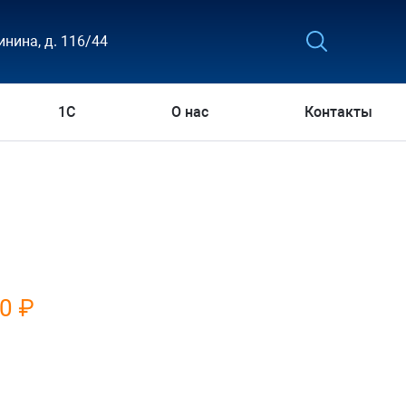
инина, д. 116/44
1С
О нас
Контакты
0 ₽