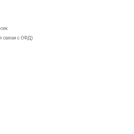
/сек
ля связи с ОФД)