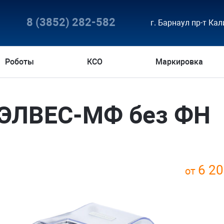
8 (3852) 282-582
г. Барнаул пр-т Кал
Роботы
КСО
Маркировка
 ЭЛВЕС-МФ без ФН
6 20
от