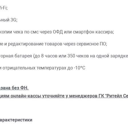
-Fi;
ный 3G;
копии чека по смс через ОФД или смартфон кассира;
е и редактирование товаров через сервисное ПО;
орная батарея (до 8 часов или 350 чеков на одной зарядке
и отрицательных температурах до -10°С
зана без ФН.
иям онлайн-кассы уточняйте у менеджеров ГК "Ритейл Се
характеристики