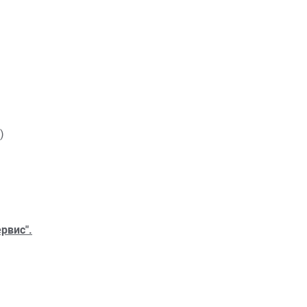
)
рвис".