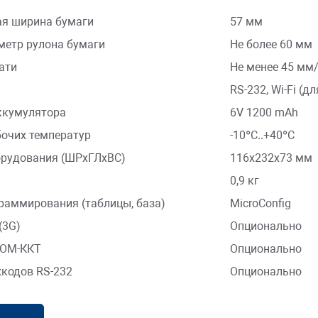
альная ширина бумаги
57 мм
етр рулона бумаги
Не более 60 мм
ати
Не менее 45 мм
RS-232, Wi-Fi (д
ккумулятора
6V 1200 mAh
очих температур
-10°C..+40°C
рудования (ШРхГЛхВС)
116х232х73 мм
0,9 кг
раммирования (таблицы, база)
MicroConfig
(3G)
Опционально
COM-ККТ
Опционально
кодов RS-232
Опционально