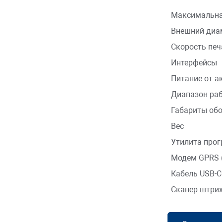
Максим
Внешний диам
Скорость печ
Интерфейсы
Питание от а
Диапазон раб
Габариты обо
Вес
Утилита прог
Модем GPRS 
Кабель USB-
Сканер штрих