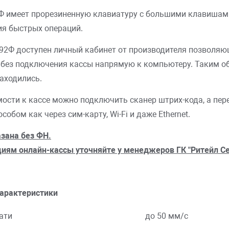
2Ф имеет прорезиненную клавиатуру с большими клавишам
ия быстрых операций.
92Ф доступен личный кабинет от производителя позволя
без подключения кассы напрямую к компьютеру. Таким об
находились.
мости к кассе можно подключить сканер штрих-кода, а п
обом как через сим-карту, Wi-Fi и даже Ethernet.
зана без ФН.
иям онлайн-кассы уточняйте у менеджеров ГК "Ритейл Се
характеристики
ость печати
до 50 мм/с