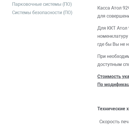
Парковочные системы (ПО)
Касса Атол 9
Системы безопасности (ПО)
для совершен
Для ККТ Атол 
номенклатуру 
где бы Вы не 
При необходи
доступным спос
Стоимость ука
По модификац
Технические 
Скор