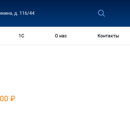
инина, д. 116/44
1С
О нас
Контакты
300 ₽