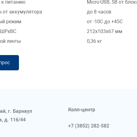
 к питанию
Micro-USB, 5В от блок
 от аккумулятора
до 8 часов
ый режим
от -10С до +45С
хШРхВС
212х103х67 мм
вой ленты
0,36 кг
прос
Колл-центр
ай, г. Барнаул
, д. 116/44
+7 (3852) 282-582