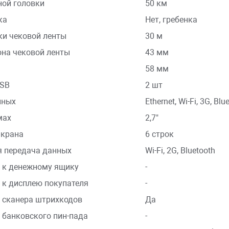
ной головки
50 км
ка
Нет, гребенка
и чековой ленты
30 м
на чековой ленты
43 мм
58 мм
USB
2 шт
нных
Ethernet, Wi-Fi, 3G, Blu
мах
2,7"
экрана
6 строк
 передача данных
Wi-Fi, 2G, Bluetooth
 к денежному ящику
-
к дисплею покупателя
-
 сканера штрихкодов
Да
банковского пин-пада
-