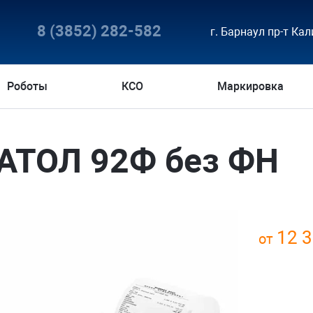
8 (3852) 282-582
г. Барнаул пр-т Кал
Роботы
КСО
Маркировка
АТОЛ 92Ф без ФН
12 
от