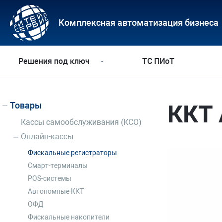
Комплексная автоматизация бизнеса
Решения под ключ
ТС ПИоТ
Товары
ККТ 
Кассы самообслуживания (КСО)
Онлайн-кассы
Фискальные регистраторы
Смарт-терминалы
POS-системы
Автономные ККТ
ОФД
Фискальные накопители