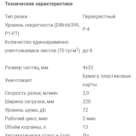
Технические характеристики
Тип резки
Перекрестный
Уровень секретности (DIN-66399,
P-4
P1-P7)
Количество единовременно
2
уничтожаемых листов (70 гр/м
)
до 8
Размер частиц, мм
4х32
Бумагу, пластиковые
Уничтожает
карты
Скорость резки, м/мин
2,0
Ширина загрузки, мм
220
Уровень шума, дБ
72
Рабочий цикл, мин
2 мин
Объём корзины, л
13
Автоматически старт и стоп
Да