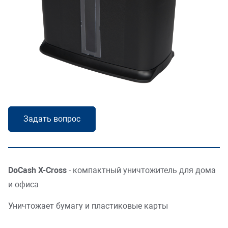
Складская логистика
Усилить безопасность
Масштабировать торговлю
Открыть платную парковку
Наполнить офис
Задать вопрос
HoReCa
DoCash X-Cross
- компактный уничтожитель для дома
и офиса
Уничтожает бумагу и пластиковые карты