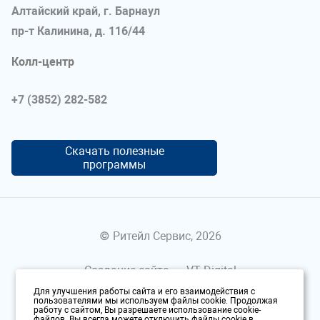
Алтайский край, г. Барнаул
пр-т Калинина, д. 116/44
Колл-центр
+7 (3852) 282-582
Скачать полезные
программы
© Ритейл Сервис, 2026
Создание сайта —
VT Digital
Для улучшения работы сайта и его взаимодействия с
Политика конфиденциальности
пользователями мы используем файлы cookie. Продолжая
работу с сайтом, Вы разрешаете использование cookie-
файлов. Вы всегда можете отключить файлы cookie в