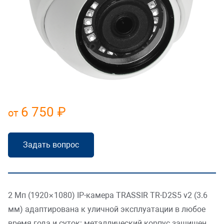
Складская логистика
Усилить безопасность
Масштабировать торговлю
Открыть платную парковку
6 750 ₽
от
Наполнить офис
HoReCa
Задать вопрос
2 Мп (1920×1080) IP-камера TRASSIR TR-D2S5 v2 (3.6
мм) адаптирована к уличной эксплуатации в любое
время года и суток: металлический корпус защищен