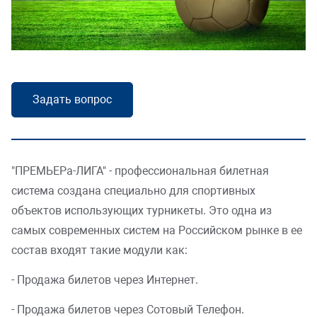
Складская логистика
Усилить безопасность
Масштабировать торговлю
Задать вопрос
Открыть платную парковку
Наполнить офис
"ПРЕМЬЕРа-ЛИГА" - профессиональная билетная
система создана специально для спортивных
HoReCa
объектов использующих турникеты. Это одна из
самых современных систем на Российском рынке в ее
состав входят такие модули как:
- Продажа билетов через Интернет.
- Продажа билетов через Сотовый Телефон.